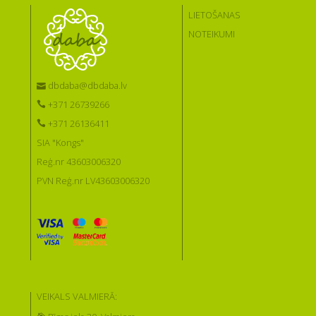
LIETOŠANAS
NOTEIKUMI
dbdaba@dbdaba.lv
+371 26739266
+371 26136411
SIA "Kongs"
Reģ.nr 43603006320
PVN Reģ.nr LV43603006320
VEIKALS VALMIERĀ: