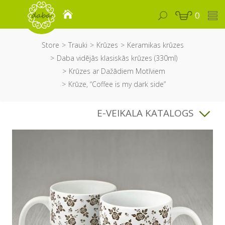
0
Store
Trauki
Krūzes
Keramikas krūzes
Daba vidējās klasiskās krūzes (330ml)
Krūzes ar Dažādiem Motīviem
Krūze, “Coffee is my dark side”
E-VEIKALA KATALOGS