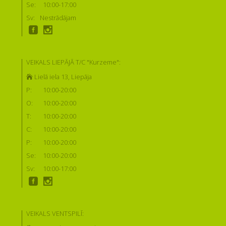
Se:
10:00-17:00
Sv:
Nestrādājam
VEIKALS LIEPĀJĀ T/C "Kurzeme":
Lielā iela 13, Liepāja
P:
10:00-20:00
O:
10:00-20:00
T:
10:00-20:00
C:
10:00-20:00
P:
10:00-20:00
Se:
10:00-20:00
Sv:
10:00-17:00
VEIKALS VENTSPILĪ: