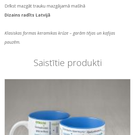
Drīkst mazgāt trauku mazgājamā mašīnā
Dizains radīts Latvijā
Klasiskas formas keramikas krūze – garām tējas un kafijas
pauzēm.
Saistītie produkti