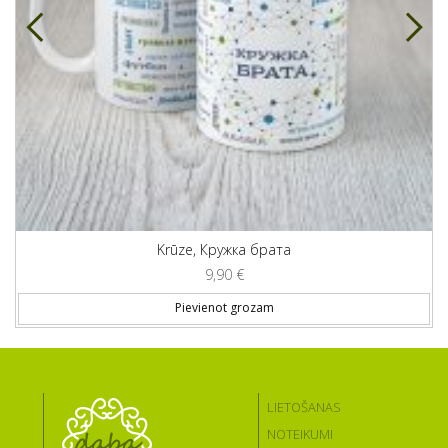
Krūze, Кружка брата
9,90
€
Pievienot grozam
LIETOŠANAS
NOTEIKUMI