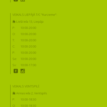
VEIKALS LIEPĀJĀ T/C "Kurzeme":
Lielā iela 13, Liepāja
P:
10:00-20:00
O:
10:00-20:00
T:
10:00-20:00
C:
10:00-20:00
P:
10:00-20:00
Se:
10:00-20:00
Sv:
10:00-17:00
VEIKALS VENTSPILĪ:
Annas iela 2, Ventspils
P:
10:00-18:30
O:
10:00-18:30