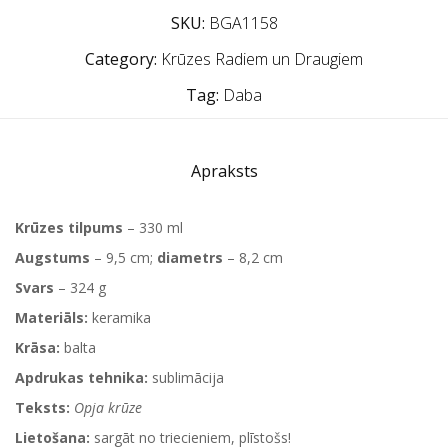
SKU:
BGA1158
Category:
Krūzes Radiem un Draugiem
Tag:
Daba
Apraksts
Krūzes tilpums
– 330 ml
Augstums
– 9,5 cm;
diametrs
– 8,2 cm
Svars
– 324 g
Materiāls:
keramika
Krāsa:
balta
Apdrukas tehnika:
sublimācija
Teksts:
Opja krūze
Lietošana:
sargāt no triecieniem, plīstošs!