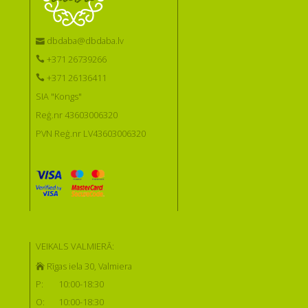
dbdaba@dbdaba.lv
+371 26739266
+371 26136411
SIA "Kongs"
Reģ.nr 43603006320
PVN Reģ.nr LV43603006320
VEIKALS VALMIERĀ:
Rīgas iela 30, Valmiera
P:
10:00-18:30
O:
10:00-18:30