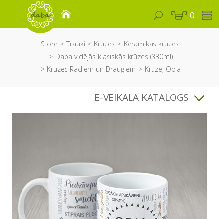
0
Store
Trauki
Krūzes
Keramikas krūzes
Daba vidējās klasiskās krūzes (330ml)
Krūzes Radiem un Draugiem
Krūze, Opja
E-VEIKALA KATALOGS