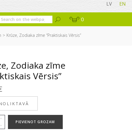
LV
EN
0
m
Krūze, Zodiaka zīme “Praktiskais Vērsis”
ze, Zodiaka zīme
ktiskais Vērsis”
€
 NOLIKTAVĀ
PIEVIENOT GROZAM