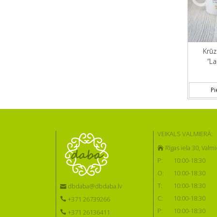
Krūz
“La
Pi
VEIKALS VALMIERĀ:
Rīgas iela 30, Valmi
P:
10:00-18:30
O:
10:00-18:30
T:
10:00-18:30
dbdaba@dbdaba.lv
C:
10:00-18:30
+371 26739266
P:
10:00-18:30
+371 26136411