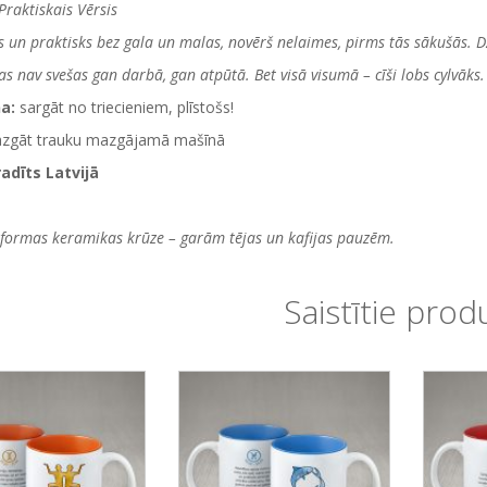
Praktiskais Vērsis
gs un praktisks bez gala un malas, novērš nelaimes, pirms tās sākušās. Dz
s nav svešas gan darbā, gan atpūtā. Bet visā visumā – cīši lobs cylvāks.
na:
sargāt no triecieniem, plīstošs!
azgāt trauku mazgājamā mašīnā
radīts Latvijā
 formas keramikas krūze – garām tējas un kafijas pauzēm.
Saistītie prod