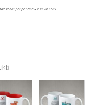
īvē vadās pēc principa – visu vai neko.
ukti