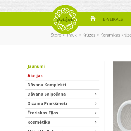
E-VEIKALS
Store
Trauki
Krūzes
Keramikas krūz
Jaunumi
Akcijas
Dāvanu Komplekti
Dāvanu Saiņošana
Dizaina Priekšmeti
Ēteriskas Eļļas
Kosmētika