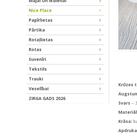
Mājai Un Ikdienai
Nice Place
Papīrlietas
Pārtika
Rotaļlietas
Rotas
Suvenīri
Tekstils
Trauki
Krūzes 
Veselībai
Augstu
ZIRGA GADS 2026
Svars
– 
Materiāl
Krāsa:
ba
Apdruka