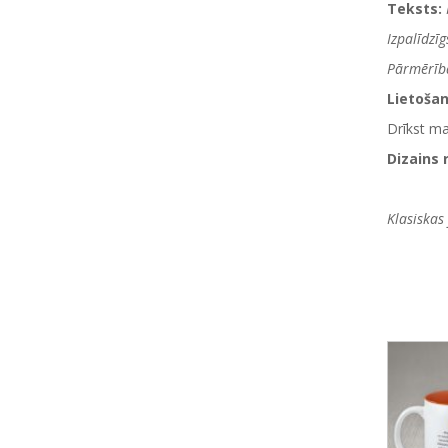
Teksts:
Izpalīdzī
Pārmērība
Lietoša
Drīkst m
Dizains 
Klasiskas