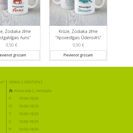
ze, Zodiaka zīme
Krūze, Zodiaka zīme
stgalvīgais Auns”
“Apsviedīgais Ūdensvīrs”
9,90
€
9,90
€
ievienot grozam
Pievienot grozam
e":
VEIKALS VENTSPILĪ:
Annas iela 2, Ventspils
P:
10:00-18:30
O:
10:00-18:30
T:
10:00-18:30
C:
10:00-18:30
P:
10:00-18:30