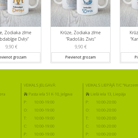
e, Zodiaka zīme
Krūze, Zodiaka zīme
Krū
bdabīgie Dvīņi”
“Radošās Zivis”
“Kar
9,90
€
9,90
€
evienot grozam
Pievienot grozam
P
VEIKALS JELGAVĀ:
VEIKALS LIEPĀJĀ T/C "Kurzem
era
Pasta iela 51 K-10, Jelgava
Lielā iela 13, Liepāja
P:
10:00-19:00
P:
10:00-20:00
O:
10:00-19:00
O:
10:00-20:00
T:
10:00-19:00
T:
10:00-20:00
C:
10:00-19:00
C:
10:00-20:00
P:
10:00-19:00
P:
10:00-20:00