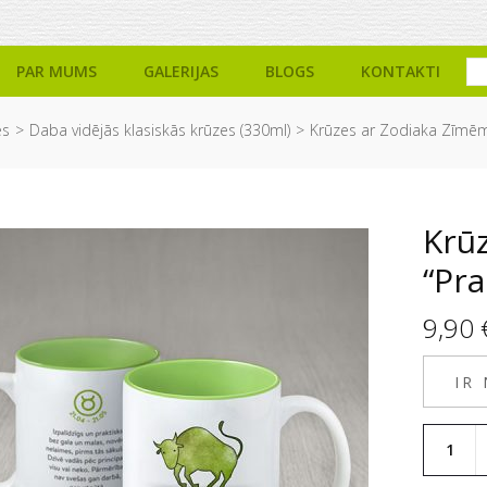
PAR MUMS
GALERIJAS
BLOGS
KONTAKTI
es
Daba vidējās klasiskās krūzes (330ml)
Krūzes ar Zodiaka Zīmē
Krū
“Pra
9,90
IR