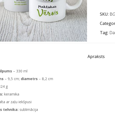
SKU:
BG
Categor
Tag:
Da
Apraksts
tilpums
– 330 ml
ms
– 9,5 cm;
diametrs
– 8,2 cm
324 g
s:
keramika
lta ar zaļu iekšpusi
s tehnika:
sublimācija