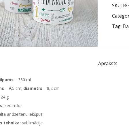
SKU:
BG
Categor
Tag:
Da
Apraksts
tilpums
– 330 ml
ms
– 9,5 cm;
diametrs
– 8,2 cm
324 g
s:
keramika
lta ar dzeltenu iekšpusi
s tehnika:
sublimācija