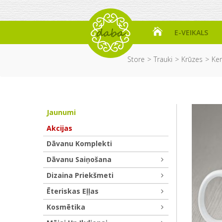
E-VEIKALS
Store
Trauki
Krūzes
Ke
Jaunumi
Akcijas
Dāvanu Komplekti
Dāvanu Saiņošana
Dizaina Priekšmeti
Ēteriskas Eļļas
Kosmētika