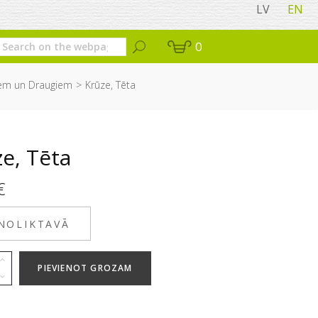
LV
EN
0
iem un Draugiem
Krūze, Tēta
e, Tēta
€
 NOLIKTAVĀ
PIEVIENOT GROZAM