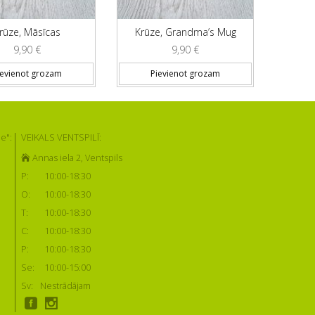
rūze, Māsīcas
Krūze, Grandma’s Mug
9,90
€
9,90
€
ievienot grozam
Pievienot grozam
e":
VEIKALS VENTSPILĪ:
Annas iela 2, Ventspils
P:
10:00-18:30
O:
10:00-18:30
T:
10:00-18:30
C:
10:00-18:30
P:
10:00-18:30
Se:
10:00-15:00
Sv:
Nestrādājam