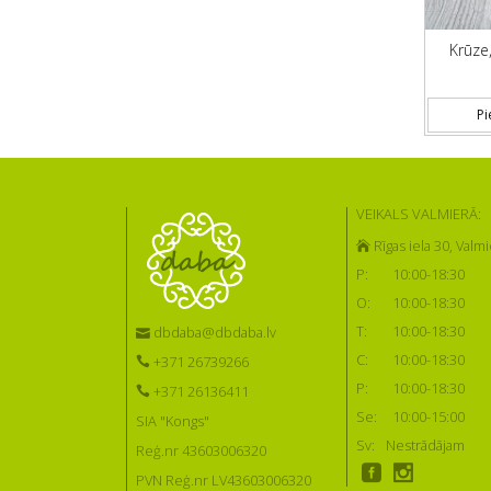
Krūze
Pi
VEIKALS VALMIERĀ:
Rīgas iela 30, Valmi
P:
10:00-18:30
O:
10:00-18:30
T:
10:00-18:30
dbdaba@dbdaba.lv
C:
10:00-18:30
+371 26739266
P:
10:00-18:30
+371 26136411
Se:
10:00-15:00
SIA "Kongs"
Sv:
Nestrādājam
Reģ.nr 43603006320
PVN Reģ.nr LV43603006320