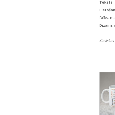
Teksts:
Lietoša
Drīkst m
Dizains 
Klasiskas