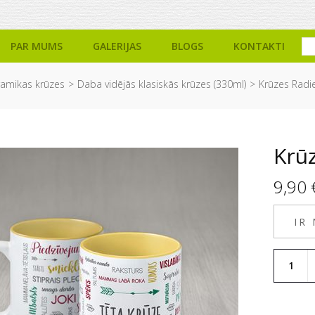
PAR MUMS
GALERIJAS
BLOGS
KONTAKTI
ramikas krūzes
Daba vidējās klasiskās krūzes (330ml)
Krūzes Rad
Krūz
9,90
IR