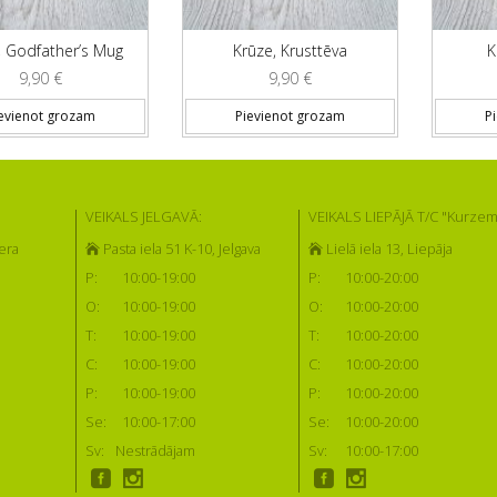
, Godfather’s Mug
Krūze, Krusttēva
K
9,90
€
9,90
€
evienot grozam
Pievienot grozam
P
VEIKALS JELGAVĀ:
VEIKALS LIEPĀJĀ T/C "Kurzem
era
Pasta iela 51 K-10, Jelgava
Lielā iela 13, Liepāja
P:
10:00-19:00
P:
10:00-20:00
O:
10:00-19:00
O:
10:00-20:00
T:
10:00-19:00
T:
10:00-20:00
C:
10:00-19:00
C:
10:00-20:00
P:
10:00-19:00
P:
10:00-20:00
Se:
10:00-17:00
Se:
10:00-20:00
Sv:
Nestrādājam
Sv:
10:00-17:00