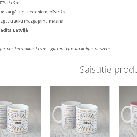
Tēta krūze
na:
sargāt no triecieniem, plīstošs!
azgāt trauku mazgājamā mašīnā
radīts Latvijā
 formas keramikas krūze – garām tējas un kafijas pauzēm.
Saistītie prod