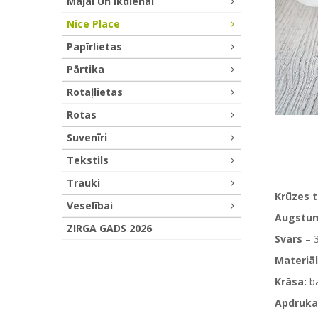
Mājai Un Ikdienai
Nice Place
Papīrlietas
Pārtika
Rotaļlietas
Rotas
Suvenīri
Tekstils
Trauki
Krūzes 
Veselībai
Augstu
ZIRGA GADS 2026
Svars
– 
Materiāl
Krāsa:
ba
Apdruka