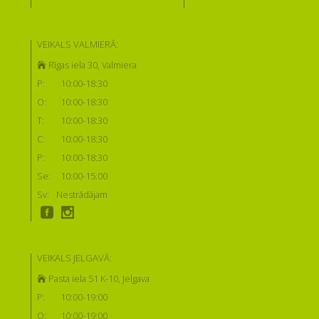
VEIKALS VALMIERĀ:
Rīgas iela 30, Valmiera
P:
10:00-18:30
O:
10:00-18:30
T:
10:00-18:30
C:
10:00-18:30
P:
10:00-18:30
Se:
10:00-15:00
Sv:
Nestrādājam
VEIKALS JELGAVĀ:
Pasta iela 51 K-10, Jelgava
P:
10:00-19:00
O:
10:00-19:00