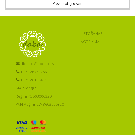
Pievienot grozam
LIETOŠANAS
NOTEIKUMI
dbdaba@dbdaba.lv
+371 26739266
+371 26136411
SIA "Kongs"
Reģ.nr 43603006320
PVN Reģ.nr LV43603006320