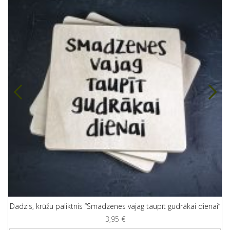
Dadzis, krūžu paliktnis “Smadzenes vajag taupīt gudrākai dienai”
3,95
€