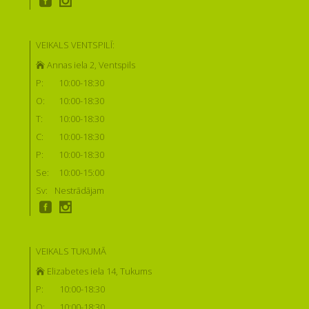
VEIKALS VENTSPILĪ:
Annas iela 2, Ventspils
P:
10:00-18:30
O:
10:00-18:30
T:
10:00-18:30
C:
10:00-18:30
P:
10:00-18:30
Se:
10:00-15:00
Sv:
Nestrādājam
VEIKALS TUKUMĀ
Elizabetes iela 14, Tukums
P:
10:00-18:30
O:
10:00-18:30