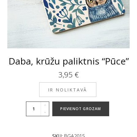
Daba, krūžu paliktnis “Pūce”
3,95
€
IR NOLIKTAVĀ
PIEVIENOT GROZAM
SKU:
BGA2015