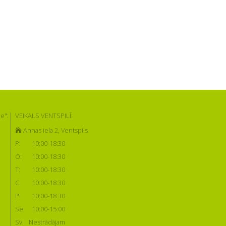
e":
VEIKALS VENTSPILĪ:
Annas iela 2, Ventspils
P:
10:00-18:30
O:
10:00-18:30
T:
10:00-18:30
C:
10:00-18:30
P:
10:00-18:30
Se:
10:00-15:00
Sv:
Nestrādājam