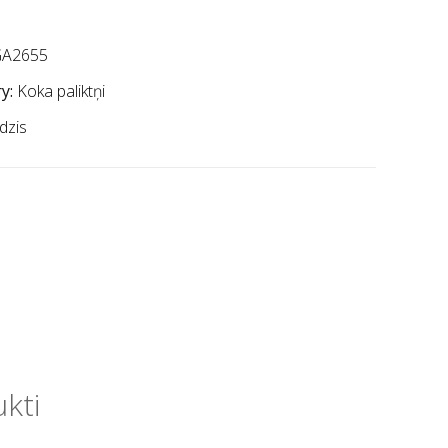
A2655
y:
Koka paliktņi
dzis
ukti