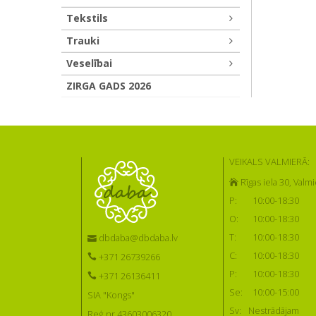
Tekstils
Trauki
Veselībai
ZIRGA GADS 2026
VEIKALS VALMIERĀ:
Rīgas iela 30, Valmi
P:
10:00-18:30
O:
10:00-18:30
T:
10:00-18:30
dbdaba@dbdaba.lv
C:
10:00-18:30
+371 26739266
P:
10:00-18:30
+371 26136411
Se:
10:00-15:00
SIA "Kongs"
Sv:
Nestrādājam
Reģ.nr 43603006320