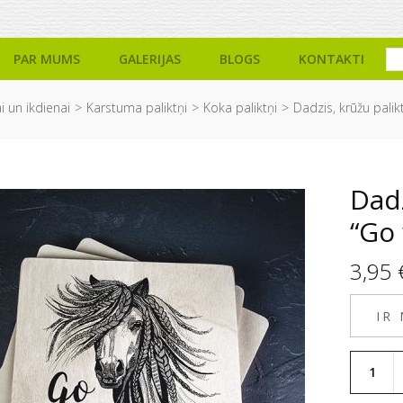
PAR MUMS
GALERIJAS
BLOGS
KONTAKTI
i un ikdienai
Karstuma paliktņi
Koka paliktņi
Dadzis, krūžu palikt
Dadz
“Go 
3,95
IR