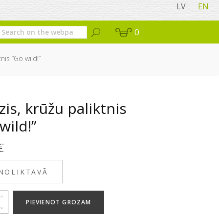
LV
EN
0
nis “Go wild!”
is, krūžu paliktnis
wild!”
€
 NOLIKTAVĀ
PIEVIENOT GROZAM