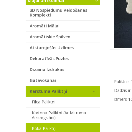
Mājai Un Ikdienai
3D Nospiedumu Veidošanas
Komplekti
Aromāti Mājai
Aromātiskie Spilveni
Atstarojošās Uzlīmes
Dekoratīvās Puzles
Dizaina Izdrukas
Gatavošanai
Paliktnis 
Dadzis ir
Karstuma Paliktņi
Izmērs 10
Filca Paliktņi
Kartona Paliktņi (ar Mitruma
Aizsargslāni)
Koka Paliktņi