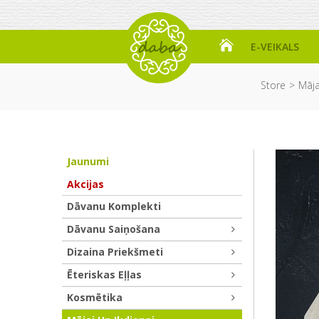
E-VEIKALS
Store
Māja
Jaunumi
Akcijas
Dāvanu Komplekti
Dāvanu Saiņošana
Dizaina Priekšmeti
Ēteriskas Eļļas
Kosmētika