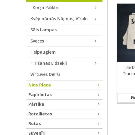
Korķa Paliktņi
Kvēpināmās Nūjiņas, Vīraki
Sāls Lampas
Sveces
Telpaugiem
Tīrīšanas Līdzekļi
Dadzi
“Sarka
Virtuves Dēlīši
Nice Place
Papīrlietas
Pi
Pārtika
Rotaļlietas
Rotas
Suvenīri