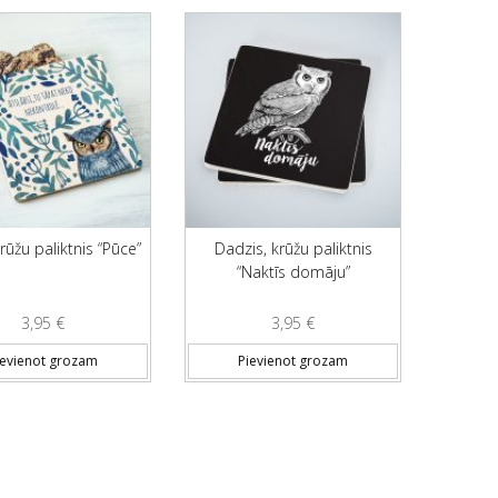
rūžu paliktnis “Pūce”
Dadzis, krūžu paliktnis
“Naktīs domāju”
3,95
€
3,95
€
ievienot grozam
Pievienot grozam