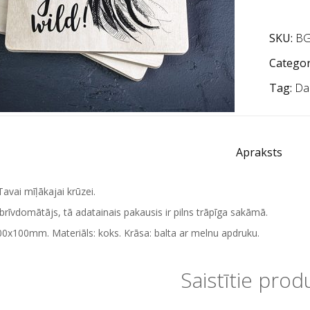
SKU:
BG
Categor
Tag:
Da
Apraksts
Tavai mīļākajai krūzei.
 brīvdomātājs, tā adatainais pakausis ir pilns trāpīga sakāmā.
0x100mm. Materiāls: koks. Krāsa: balta ar melnu apdruku.
Saistītie prod