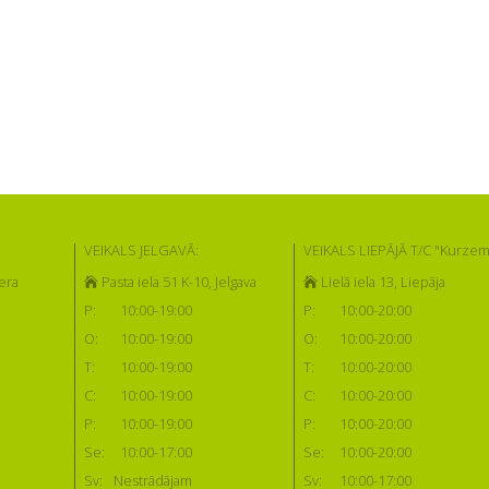
VEIKALS JELGAVĀ:
VEIKALS LIEPĀJĀ T/C "Kurzem
era
Pasta iela 51 K-10, Jelgava
Lielā iela 13, Liepāja
P:
10:00-19:00
P:
10:00-20:00
O:
10:00-19:00
O:
10:00-20:00
T:
10:00-19:00
T:
10:00-20:00
C:
10:00-19:00
C:
10:00-20:00
P:
10:00-19:00
P:
10:00-20:00
Se:
10:00-17:00
Se:
10:00-20:00
Sv:
Nestrādājam
Sv:
10:00-17:00