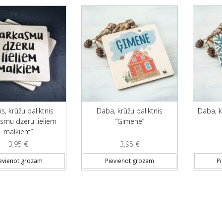
s, krūžu paliktnis
Daba, krūžu paliktnis
Daba, k
smu dzeru lieliem
“Ģimene”
malkiem”
3,95
€
3,95
€
evienot grozam
Pievienot grozam
P