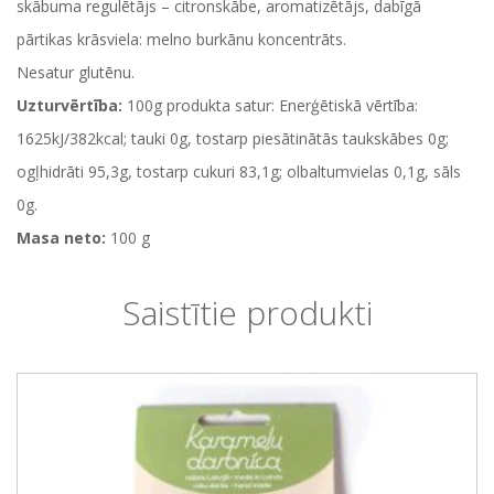
skābuma regulētājs – citronskābe, aromatizētājs, dabīgā
pārtikas krāsviela: melno burkānu koncentrāts.
Nesatur glutēnu.
Uzturvērtība:
100g produkta satur: Enerģētiskā vērtība:
1625kJ/382kcal; tauki 0g, tostarp piesātinātās taukskābes 0g;
ogļhidrāti 95,3g, tostarp cukuri 83,1g; olbaltumvielas 0,1g, sāls
0g.
Masa neto:
100 g
Saistītie produkti