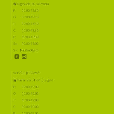
Rīgas iela 30, Valmiera
P:
10:00-18:30
O:
10:00-18:30
T:
10:00-18:30
C:
10:00-18:30
P:
10:00-18:30
Se:
10:00-15:00
Sv:
Nestrādājam
VEIKALS JELGAVĀ:
Pasta iela 51 K-10, Jelgava
P:
10:00-19:00
O:
10:00-19:00
T:
10:00-19:00
C:
10:00-19:00
P:
10:00-19:00