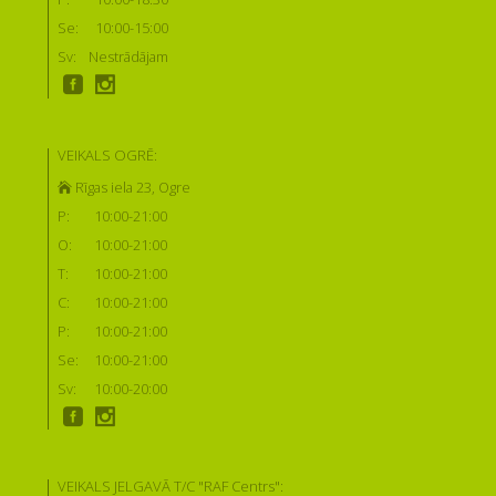
Se:
10:00-15:00
Sv:
Nestrādājam
VEIKALS OGRĒ:
Rīgas iela 23, Ogre
P:
10:00-21:00
O:
10:00-21:00
T:
10:00-21:00
C:
10:00-21:00
P:
10:00-21:00
Se:
10:00-21:00
Sv:
10:00-20:00
VEIKALS JELGAVĀ T/C "RAF Centrs":