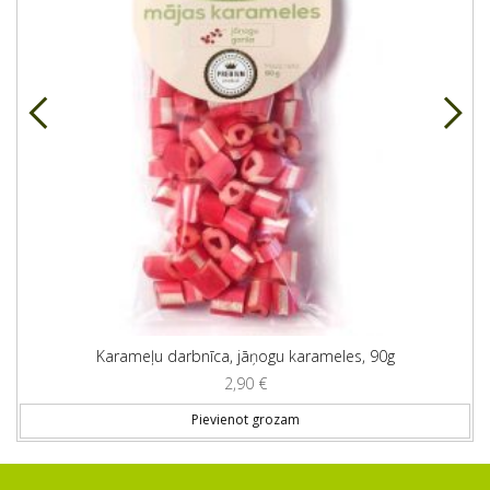
Karameļu darbnīca, jāņogu karameles, 90g
2,90
€
Pievienot grozam