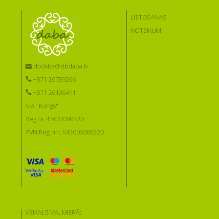
LIETOŠANAS
NOTEIKUMI
dbdaba@dbdaba.lv
+371 26739266
+371 26136411
SIA "Kongs"
Reģ.nr 43603006320
PVN Reģ.nr LV43603006320
VEIKALS VALMIERĀ: