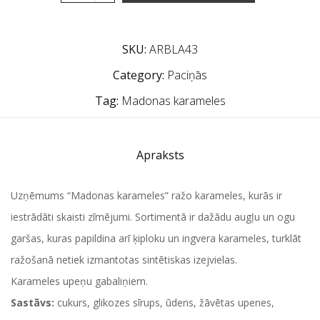
SKU:
ARBLA43
Category:
Paciņās
Tag:
Madonas karameles
Apraksts
Uzņēmums “Madonas karameles” ražo karameles, kurās ir
iestrādāti skaisti zīmējumi. Sortimentā ir dažādu augļu un ogu
garšas, kuras papildina arī ķiploku un ingvera karameles, turklāt
ražošanā netiek izmantotas sintētiskas izejvielas.
Karameles upeņu gabaliņiem.
Sastāvs:
cukurs, glikozes sīrups, ūdens, žāvētas upenes,