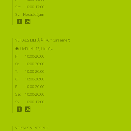
Se:
10:00-17:00
Sv:
Nestrādājam
VEIKALS LIEPĀJĀ T/C "Kurzeme":
Lielā iela 13, Liepāja
P:
10:00-20:00
O:
10:00-20:00
T:
10:00-20:00
C:
10:00-20:00
P:
10:00-20:00
Se:
10:00-20:00
Sv:
10:00-17:00
VEIKALS VENTSPILĪ: