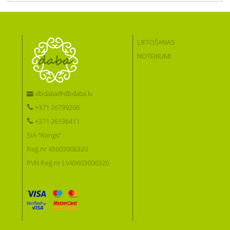
LIETOŠANAS
NOTEIKUMI
dbdaba@dbdaba.lv
+371 26739266
+371 26136411
SIA "Kongs"
Reģ.nr 43603006320
PVN Reģ.nr LV43603006320