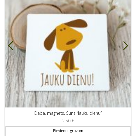
Daba, magnēts, Suns “Jauku dienu”
2,50
€
Pievienot grozam