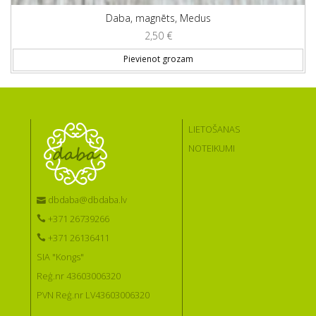
Daba, magnēts, Medus
2,50
€
Pievienot grozam
LIETOŠANAS
NOTEIKUMI
dbdaba@dbdaba.lv
+371 26739266
+371 26136411
SIA "Kongs"
Reģ.nr 43603006320
PVN Reģ.nr LV43603006320