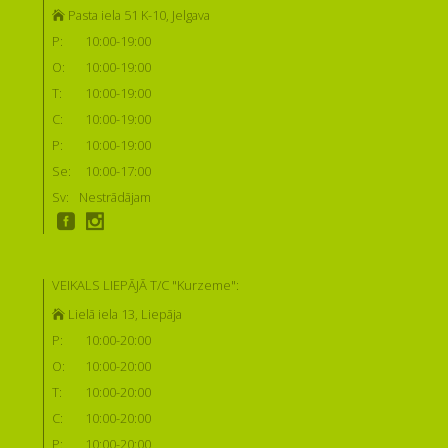
Pasta iela 51 K-10, Jelgava
P:
10:00-19:00
O:
10:00-19:00
T:
10:00-19:00
C:
10:00-19:00
P:
10:00-19:00
Se:
10:00-17:00
Sv:
Nestrādājam
VEIKALS LIEPĀJĀ T/C "Kurzeme":
Lielā iela 13, Liepāja
P:
10:00-20:00
O:
10:00-20:00
T:
10:00-20:00
C:
10:00-20:00
P:
10:00-20:00