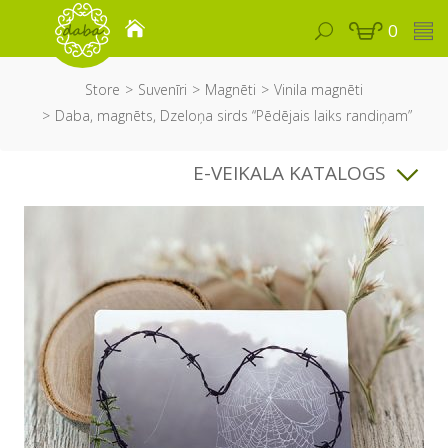
0
Store
Suvenīri
Magnēti
Vinila magnēti
Daba, magnēts, Dzeloņa sirds “Pēdējais laiks randiņam”
E-VEIKALA KATALOGS