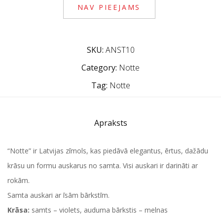
NAV PIEEJAMS
SKU:
ANST10
Category:
Notte
Tag:
Notte
Apraksts
“Notte” ir Latvijas zīmols, kas piedāvā elegantus, ērtus, dažādu
krāsu un formu auskarus no samta. Visi auskari ir darināti ar
rokām.
Samta auskari ar īsām bārkstīm.
Krāsa:
samts – violets, auduma bārkstis – melnas