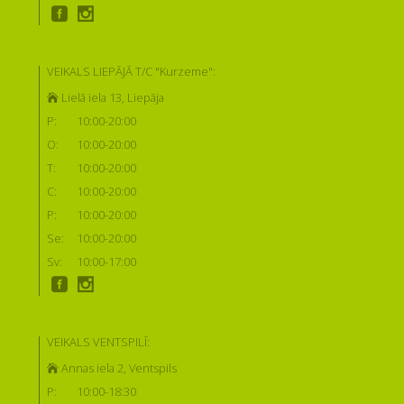
VEIKALS LIEPĀJĀ T/C "Kurzeme":
Lielā iela 13, Liepāja
P:
10:00-20:00
O:
10:00-20:00
T:
10:00-20:00
C:
10:00-20:00
P:
10:00-20:00
Se:
10:00-20:00
Sv:
10:00-17:00
VEIKALS VENTSPILĪ:
Annas iela 2, Ventspils
P:
10:00-18:30