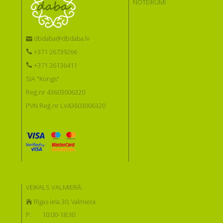
NOTEIKUMI
dbdaba@dbdaba.lv
+371 26739266
+371 26136411
SIA "Kongs"
Reģ.nr 43603006320
PVN Reģ.nr LV43603006320
VEIKALS VALMIERĀ:
Rīgas iela 30, Valmiera
P:
10:00-18:30