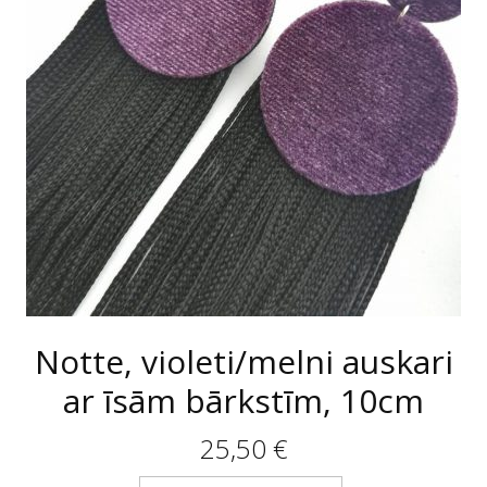
Notte, violeti/melni auskari
ar īsām bārkstīm, 10cm
25,50
€