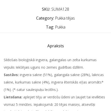
SKU:
SUMA128
Category:
Pukka tējas
Tag:
Pukka
Apraksts
Sildošais bioloģiskā ingvera, galangalas un zelta kurkumas
virpulis Iekšējais uguns no zemes gudrības dzīlēm.
Sastāvs:
ingvera sakne (51%), galangala sakne (28%), lakricas
sakne, kurkumas sakne (4%), ingvera ēteriskās eļļas aromāts*
(1%). (*-satur saulespuķu lecitīns.).
Lietošana:
aplejiet tēju ar verdošu ūdeni un ļaujiet tai ievilkties
vismaz 5 minūtes. Iepakojumā: 20 tējas maisiņi, atsevišķi