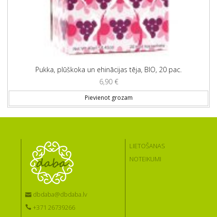
Pukka, plūškoka un ehinācijas tēja, BIO, 20 pac.
6,90
€
Pievienot grozam
LIETOŠANAS
NOTEIKUMI
dbdaba@dbdaba.lv
+371 26739266