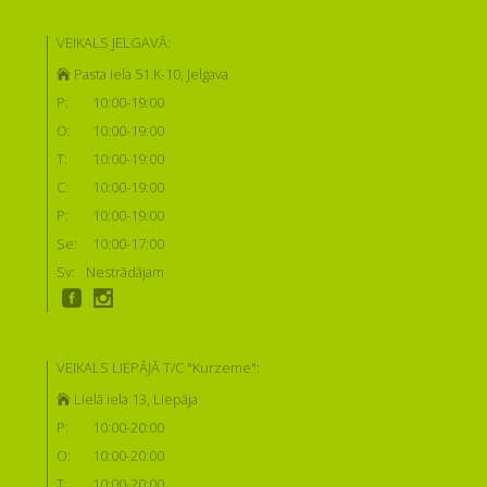
VEIKALS JELGAVĀ:
Pasta iela 51 K-10, Jelgava
P:
10:00-19:00
O:
10:00-19:00
T:
10:00-19:00
C:
10:00-19:00
P:
10:00-19:00
Se:
10:00-17:00
Sv:
Nestrādājam
VEIKALS LIEPĀJĀ T/C "Kurzeme":
Lielā iela 13, Liepāja
P:
10:00-20:00
O:
10:00-20:00
T:
10:00-20:00