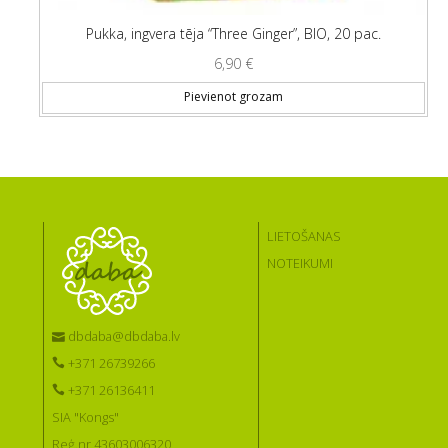
Pukka, ingvera tēja “Three Ginger”, BIO, 20 pac.
6,90
€
Pievienot grozam
LIETOŠANAS
NOTEIKUMI
dbdaba@dbdaba.lv
+371 26739266
+371 26136411
SIA "Kongs"
Reģ.nr 43603006320