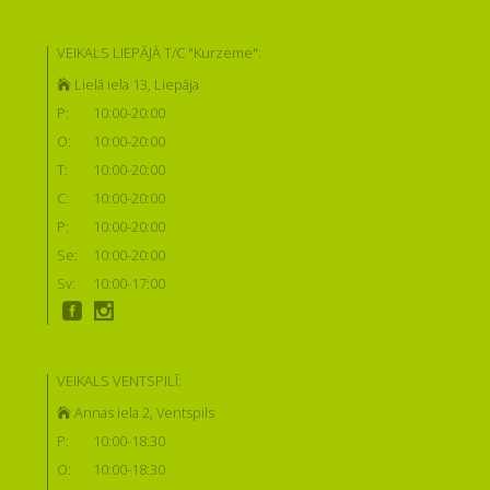
VEIKALS LIEPĀJĀ T/C "Kurzeme":
Lielā iela 13, Liepāja
P:
10:00-20:00
O:
10:00-20:00
T:
10:00-20:00
C:
10:00-20:00
P:
10:00-20:00
Se:
10:00-20:00
Sv:
10:00-17:00
VEIKALS VENTSPILĪ:
Annas iela 2, Ventspils
P:
10:00-18:30
O:
10:00-18:30