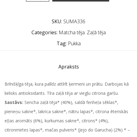
SKU:
SUMA336
Categories:
Matcha tēja
,
Zaļā tēja
Tag:
Pukka
Apraksts
Brīnišķīga tēja, kura palīdz attīrīt ķermeni un prātu. Darbojas kā
lielisks antioksidants. Tīra zaļā tēja ar vieglu citrona garšu.
Sastāvs:
Sencha zaļā tēja* (40%), saldā fenheļa sēklas*,
pieneņu sakne*, lakrica sakne*, nātru lapas*, citrona ēteriskās
eļļas aromāts (6%), kurkumas sakne*, citrons* (4%),
citronmirtes lapas*, mačas pulveris* (Jejo do Garucha) (2%) * –