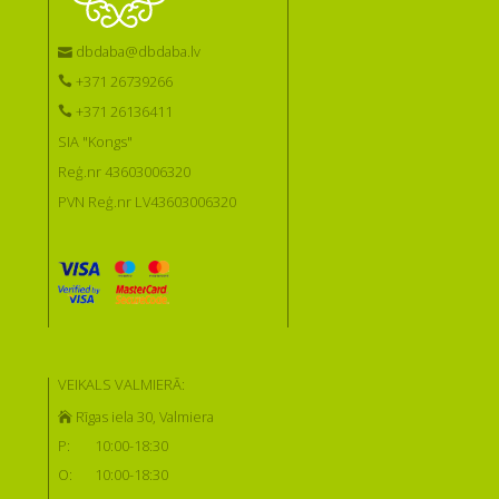
dbdaba@dbdaba.lv
+371 26739266
+371 26136411
SIA "Kongs"
Reģ.nr 43603006320
PVN Reģ.nr LV43603006320
VEIKALS VALMIERĀ:
Rīgas iela 30, Valmiera
P:
10:00-18:30
O:
10:00-18:30