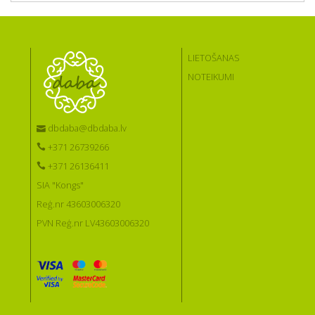
LIETOŠANAS
NOTEIKUMI
dbdaba@dbdaba.lv
+371 26739266
+371 26136411
SIA "Kongs"
Reģ.nr 43603006320
PVN Reģ.nr LV43603006320