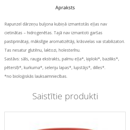
Apraksts
Rapunzel dārzeņu buljona kubiņā izmantotās eļļas nav
cietinātas – hidrogenētas. Tajā nav izmantoti garšas
pastiprinātaji, mākslīgie aromatizētāji, krāsvielas vai stabilizatori.
Tas nesatur glutēnu, laktozi, holesterīnu.
Sastāvs: sāls, rauga ekstrakts, palmu eļļa*, ķiploki*, baziliks*,
pētersīļi*, kurkuma*, seleriju lapas*, lupstājs*, dilles*.
*no bioloģiskās lauksaimniecības.
Saistītie produkti