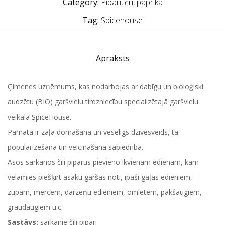
Category:
Pipari, čili, paprika
Tag:
Spicehouse
Apraksts
Ģimenes uzņēmums, kas nodarbojas ar dabīgu un bioloģiski
audzētu (BIO) garšvielu tirdzniecību specializētajā garšvielu
veikalā SpiceHouse.
Pamatā ir zaļā domāšana un veselīgs dzīvesveids, tā
popularizēšana un veicināšana sabiedrībā.
Asos sarkanos čili piparus pievieno ikvienam ēdienam, kam
vēlamies piešķirt asāku garšas noti, īpaši gaļas ēdieniem,
zupām, mērcēm, dārzeņu ēdieniem, omletēm, pākšaugiem,
graudaugiem u.c.
Sastāvs:
sarkanie čili pipari