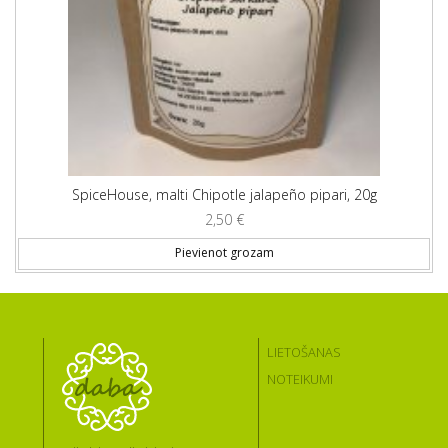
SpiceHouse, malti Chipotle jalapeño pipari, 20g
2,50
€
Pievienot grozam
LIETOŠANAS
NOTEIKUMI