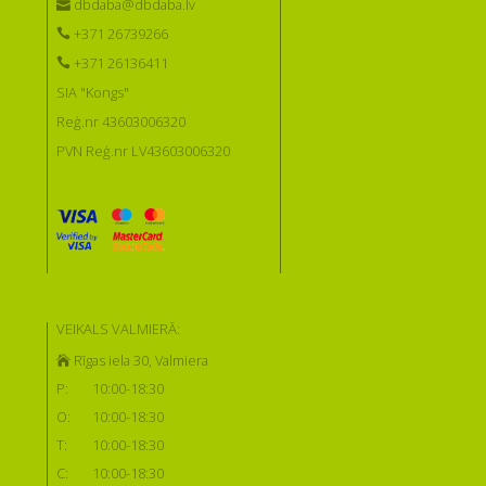
dbdaba@dbdaba.lv
+371 26739266
+371 26136411
SIA "Kongs"
Reģ.nr 43603006320
PVN Reģ.nr LV43603006320
VEIKALS VALMIERĀ:
Rīgas iela 30, Valmiera
P:
10:00-18:30
O:
10:00-18:30
T:
10:00-18:30
C:
10:00-18:30