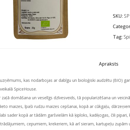
SKU:
SP
Categor
Tag:
Sp
Apraksts
zņēmums, kas nodarbojas ar dabīgu un bioloģiski audzētu (BIO) garšvi
 veikalā SpiceHouse.
 zaļā domāšana un veselīgs dzīvesveids, tā popularizēšana un veicinā
ieto maizes, īpaši rudzu maizes cepšanai, kopā ar cūkgaļu, dārzeņiem
abi sader kopā ar tādām garšvielām kā ķiploks, kadiķogas, čili pipari
strādājumiem, cepumiem, krekeriem, kā arī sieram, kartupeļu zupām 