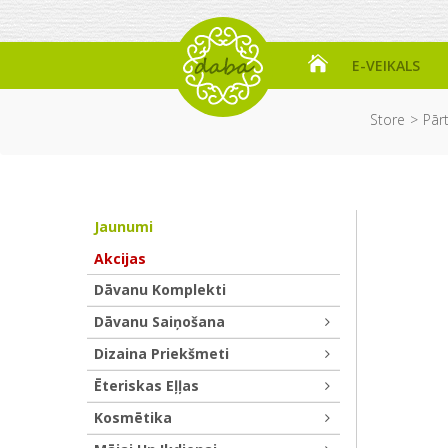
E-VEIKALS
Store
Pārt
Jaunumi
Akcijas
Dāvanu Komplekti
Dāvanu Saiņošana
Dizaina Priekšmeti
Ēteriskas Eļļas
Kosmētika