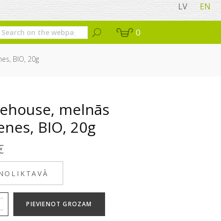
LV
EN
0
es, BIO, 20g
cehouse, melnās
enes, BIO, 20g
€
 NOLIKTAVĀ
PIEVIENOT GROZAM