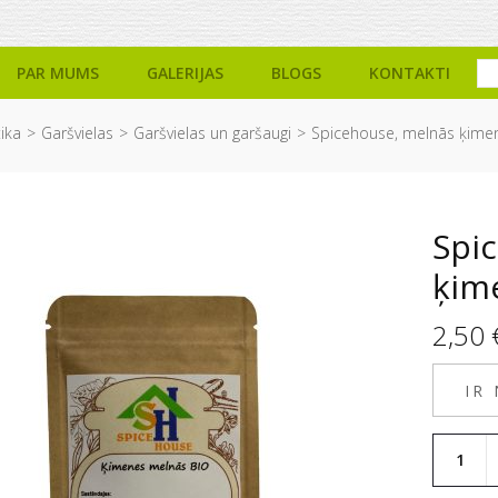
PAR MUMS
GALERIJAS
BLOGS
KONTAKTI
ika
Garšvielas
Garšvielas un garšaugi
Spicehouse, melnās ķimen
Spi
ķim
2,50
IR