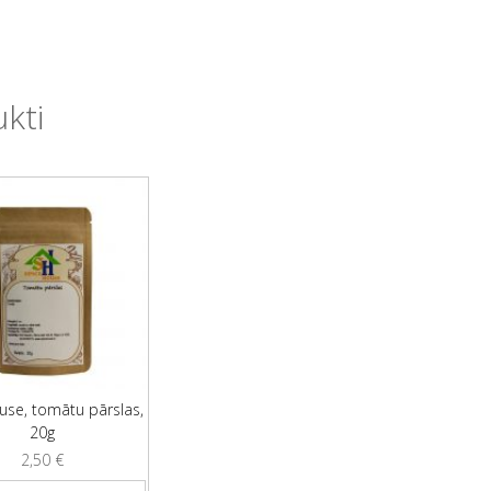
ukti
use, tomātu pārslas,
20g
2,50
€