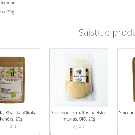
ķimenes
to
: 20g
Saistītie prod
la, Ķīnas kanēļkoka
Spicehouse, maltas apelsīnu
Spiceho
kanēlis, 20g
miziņas, BIO, 20g
2,50
€
2,20
€