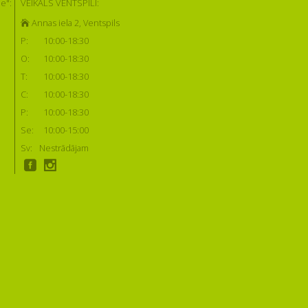
e":
VEIKALS VENTSPILĪ:
Annas iela 2, Ventspils
P:
10:00-18:30
O:
10:00-18:30
T:
10:00-18:30
C:
10:00-18:30
P:
10:00-18:30
Se:
10:00-15:00
Sv:
Nestrādājam