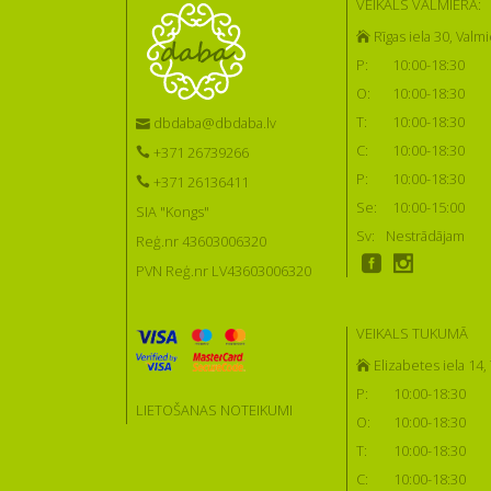
VEIKALS VALMIERĀ:
Rīgas iela 30, Valmi
P:
10:00-18:30
O:
10:00-18:30
T:
10:00-18:30
dbdaba@dbdaba.lv
C:
10:00-18:30
+371 26739266
P:
10:00-18:30
+371 26136411
Se:
10:00-15:00
SIA "Kongs"
Sv:
Nestrādājam
Reģ.nr 43603006320
PVN Reģ.nr LV43603006320
VEIKALS TUKUMĀ
Elizabetes iela 14
P:
10:00-18:30
LIETOŠANAS NOTEIKUMI
O:
10:00-18:30
T:
10:00-18:30
C:
10:00-18:30