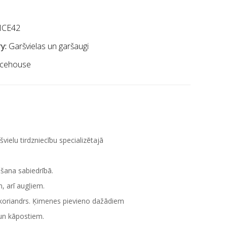
ICE42
y:
Garšvielas un garšaugi
icehouse
elu tirdzniecību specializētajā
šana sabiedrībā.
, arī augļiem.
, koriandrs. Ķimenes pievieno dažādiem
un kāpostiem.