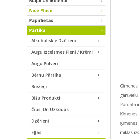
Mājai Un Ikdienai
Nice Place
Papīrlietas
Pārtika
Alkoholiskie Dzērieni
Augu Izcelsmes Pieni / Krēmi
Augu Pulveri
Bērnu Pārtika
Ģimenes u
Biezeņi
garšvielu
Bišu Produkti
Pamatā ir
Čipsi Un Uzkodas
Ķimenes l
Dzērieni
Ķimenes l
Eļļas
mīklas iz