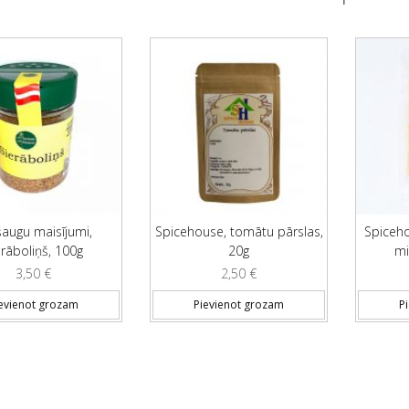
augu maisījumi,
Spicehouse, tomātu pārslas,
Spiceho
erāboliņš, 100g
20g
mi
3,50
€
2,50
€
evienot grozam
Pievienot grozam
P