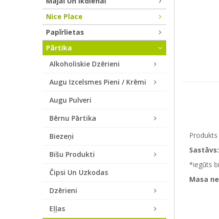
Mājai Un Ikdienai
Nice Place
Papīrlietas
Pārtika
Alkoholiskie Dzērieni
Augu Izcelsmes Pieni / Krēmi
Augu Pulveri
Bērnu Pārtika
Produkts 
Biezeņi
Sastāvs:
Bišu Produkti
*iegūts b
Čipsi Un Uzkodas
Masa ne
Dzērieni
Eļļas