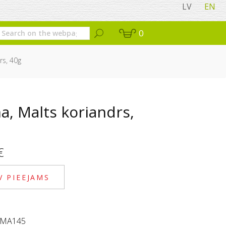
LV
EN
0
rs, 40g
a, Malts koriandrs,
€
V PIEEJAMS
MA145