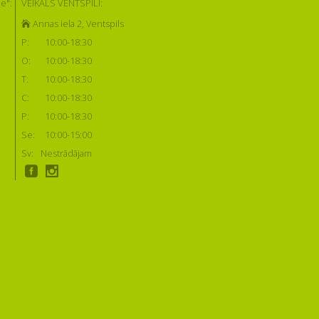
e":
VEIKALS VENTSPILĪ:
Annas iela 2, Ventspils
P:
10:00-18:30
O:
10:00-18:30
T:
10:00-18:30
C:
10:00-18:30
P:
10:00-18:30
Se:
10:00-15:00
Sv:
Nestrādājam