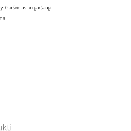
y:
Garšvielas un garšaugi
ma
ukti