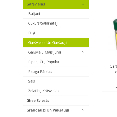
Garšvielas
Buljoni
Cukurs/saldinātāji
Etiķi
Garšvielas Un Garšaugi
Garšvielu Maisījumi
Pipari, Čili, Paprika
Garš
Rauga Pārslas
si
Sāls
Pi
Želatīni, Krāsvielas
Ghee Sviests
Graudaugi Un Pākšaugi