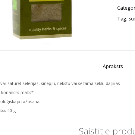
Categor
Tag:
Su
Apraksts
var saturēt selerijas, sinepju, riekstu vai sezama sēklu daļiņas
koriandrs malts*.
ioloģiskajā ražošanā.
to:
40 g
Saistītie prod