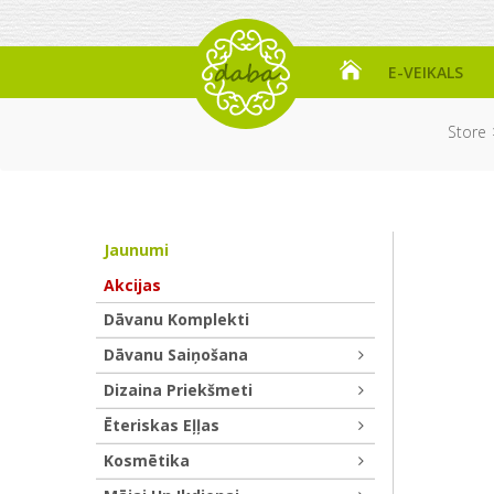
E-VEIKALS
Store
Jaunumi
Akcijas
Dāvanu Komplekti
Dāvanu Saiņošana
Dizaina Priekšmeti
Ēteriskas Eļļas
Kosmētika