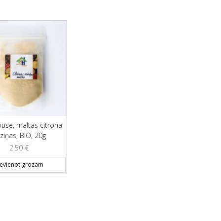
use, maltas citrona
ziņas, BIO, 20g
2,50
€
ievienot grozam