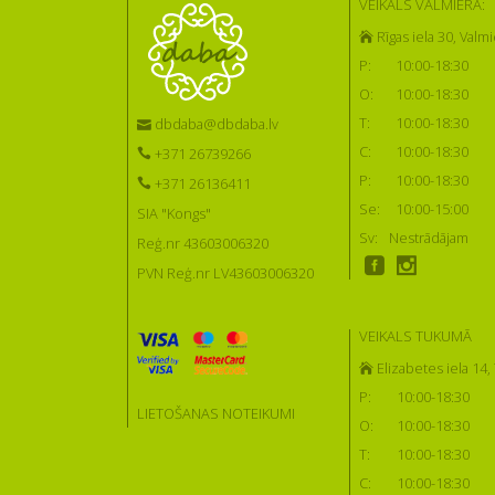
VEIKALS VALMIERĀ:
Rīgas iela 30, Valmi
P:
10:00-18:30
O:
10:00-18:30
T:
10:00-18:30
dbdaba@dbdaba.lv
C:
10:00-18:30
+371 26739266
P:
10:00-18:30
+371 26136411
Se:
10:00-15:00
SIA "Kongs"
Sv:
Nestrādājam
Reģ.nr 43603006320
PVN Reģ.nr LV43603006320
VEIKALS TUKUMĀ
Elizabetes iela 14
P:
10:00-18:30
LIETOŠANAS NOTEIKUMI
O:
10:00-18:30
T:
10:00-18:30
C:
10:00-18:30