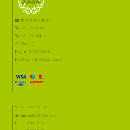
dbdaba@dbdaba.lv
+371 26739266
+371 26136411
SIA "Kongs"
Reģ.nr 43603006320
PVN Reģ.nr LV43603006320
VEIKALS VALMIERĀ:
Rīgas iela 30, Valmiera
P:
10:00-18:30