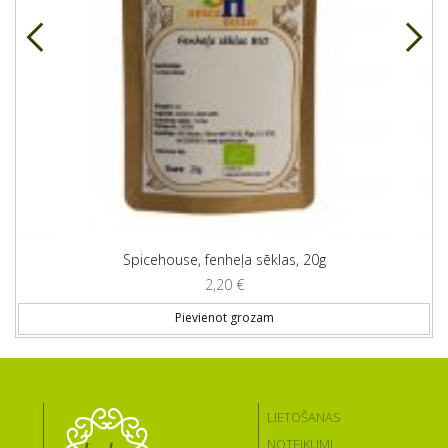
Spicehouse, fenheļa sēklas, 20g
2,20
€
Pievienot grozam
LIETOŠANAS
NOTEIKUMI