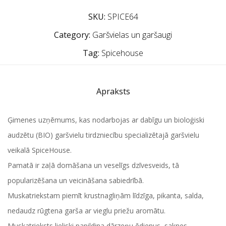
SKU:
SPICE64
Category:
Garšvielas un garšaugi
Tag:
Spicehouse
Apraksts
Ģimenes uzņēmums, kas nodarbojas ar dabīgu un bioloģiski
audzētu (BIO) garšvielu tirdzniecību specializētajā garšvielu
veikalā SpiceHouse.
Pamatā ir zaļā domāšana un veselīgs dzīvesveids, tā
popularizēšana un veicināšana sabiedrībā.
Muskatriekstam piemīt krustnagliņām līdzīga, pikanta, salda,
nedaudz rūgtena garša ar vieglu priežu aromātu.
Muskatrieksts lieliski papildina dārzeņu ēdienus, saknes,