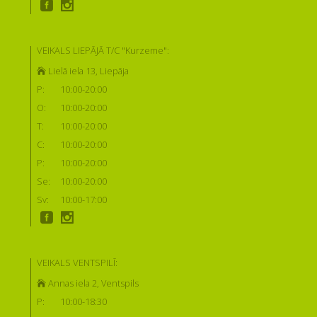
VEIKALS LIEPĀJĀ T/C "Kurzeme":
Lielā iela 13, Liepāja
P:
10:00-20:00
O:
10:00-20:00
T:
10:00-20:00
C:
10:00-20:00
P:
10:00-20:00
Se:
10:00-20:00
Sv:
10:00-17:00
VEIKALS VENTSPILĪ:
Annas iela 2, Ventspils
P:
10:00-18:30