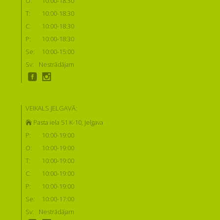
O:
10:00-18:30
T:
10:00-18:30
C:
10:00-18:30
P:
10:00-18:30
Se:
10:00-15:00
Sv:
Nestrādājam
VEIKALS JELGAVĀ:
Pasta iela 51 K-10, Jelgava
P:
10:00-19:00
O:
10:00-19:00
T:
10:00-19:00
C:
10:00-19:00
P:
10:00-19:00
Se:
10:00-17:00
Sv:
Nestrādājam