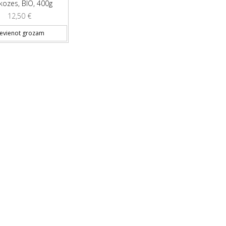
kozes, BIO, 400g
12,50
€
ievienot grozam