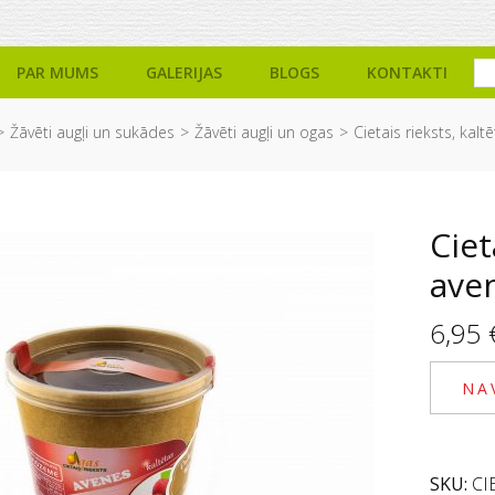
PAR MUMS
GALERIJAS
BLOGS
KONTAKTI
Žāvēti augļi un sukādes
Žāvēti augļi un ogas
Cietais rieksts, kal
Ciet
ave
6,95
NA
SKU:
CI