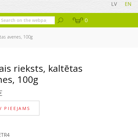
LV
EN
0
tētas avenes, 100g
ais rieksts, kaltētas
nes, 100g
€
V PIEEJAMS
ETR4