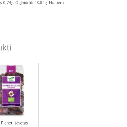
s 0,74g. Ogļhidrāti 48,84g. No tiem:
ukti
 Planet, žāvētas