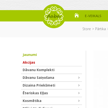
E-VEIKALS
Store
Pārtika
Jaunumi
Akcijas
Dāvanu Komplekti
Dāvanu Saiņošana
Dizaina Priekšmeti
Ēteriskas Eļļas
Kosmētika