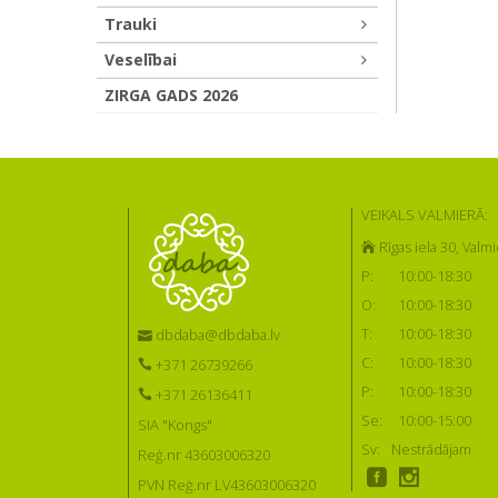
Trauki
Veselībai
ZIRGA GADS 2026
VEIKALS VALMIERĀ:
Rīgas iela 30, Valmi
P:
10:00-18:30
O:
10:00-18:30
T:
10:00-18:30
dbdaba@dbdaba.lv
C:
10:00-18:30
+371 26739266
P:
10:00-18:30
+371 26136411
Se:
10:00-15:00
SIA "Kongs"
Sv:
Nestrādājam
Reģ.nr 43603006320
PVN Reģ.nr LV43603006320