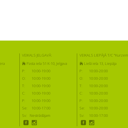
VEIKALS JELGAVĀ:
VEIKALS LIEPĀJĀ T/C "Kurzem
era
Pasta iela 51 K-10, Jelgava
Lielā iela 13, Liepāja
P:
10:00-19:00
P:
10:00-20:00
O:
10:00-19:00
O:
10:00-20:00
T:
10:00-19:00
T:
10:00-20:00
C:
10:00-19:00
C:
10:00-20:00
P:
10:00-19:00
P:
10:00-20:00
Se:
10:00-17:00
Se:
10:00-20:00
Sv:
Nestrādājam
Sv:
10:00-17:00