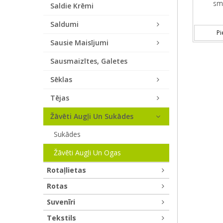
smi
Saldie Krēmi
Saldumi
Pi
Sausie Maisījumi
Sausmaizītes, Galetes
Sēklas
Tējas
Žāvēti Augļi Un Sukādes
Sukādes
Žāvēti Augļi Un Ogas
Rotaļlietas
Rotas
Suvenīri
Tekstils