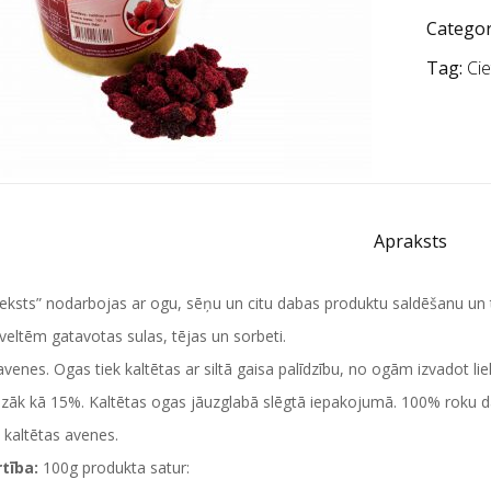
Categor
Tag:
Cie
Apraksts
rieksts” nodarbojas ar ogu, sēņu un citu dabas produktu saldēšanu un 
eltēm gatavotas sulas, tējas un sorbeti.
avenes. Ogas tiek kaltētas ar siltā gaisa palīdzību, no ogām izvadot l
zāk kā 15%. Kaltētas ogas jāuzglabā slēgtā iepakojumā. 100% roku d
kaltētas avenes.
rtība:
100g produkta satur: