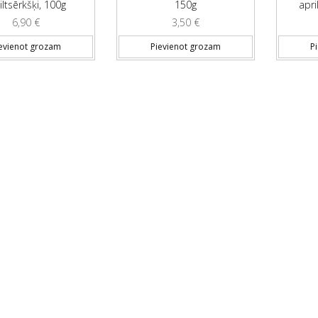
ltsērkšķi, 100g
150g
apri
6,90
€
3,50
€
evienot grozam
Pievienot grozam
P