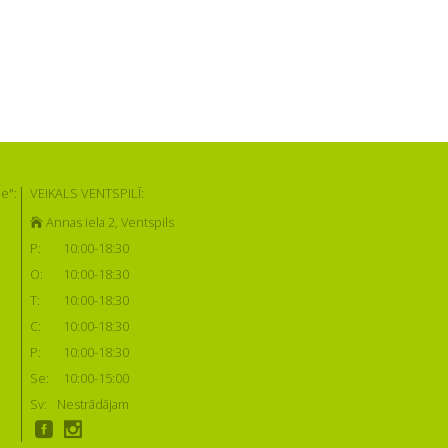
e":
VEIKALS VENTSPILĪ:
Annas iela 2, Ventspils
P:
10:00-18:30
O:
10:00-18:30
T:
10:00-18:30
C:
10:00-18:30
P:
10:00-18:30
Se:
10:00-15:00
Sv:
Nestrādājam