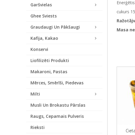
Enerģētis
Garšvielas
cukurs 15
Ghee Sviests
Ražotājv
Graudaugi Un Pākšaugi
Masa ne
Kafija, Kakao
Konservi
Liofilizēti Produkti
Makaroni, Pastas
Mērces, Smērīši, Piedevas
Milti
Musli Un Brokastu Pārslas
Raugs, Cepamais Pulveris
Rieksti
Cieta