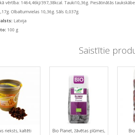
kā vērtība: 1464,46kJ/397,38kcal. Tauki10,36g. Piesātinātās taukskābe
,17g. Olbaltumvielas 10,36g. Sāls 0,037g.
alsts:
Latvija
to:
100 g
Saistītie prod
is rieksts, kaltēti
Bio Planet, žāvētas plūmes,
Bio