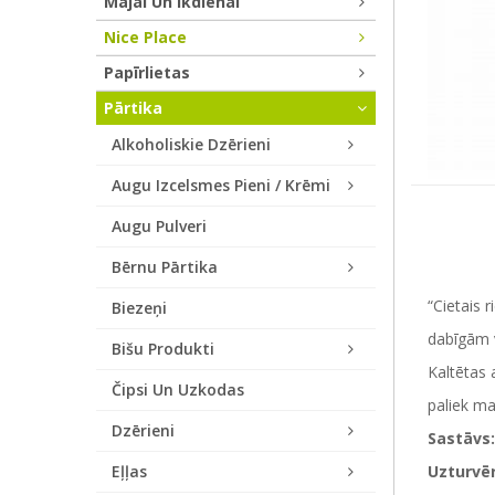
Mājai Un Ikdienai
Nice Place
Papīrlietas
Pārtika
Alkoholiskie Dzērieni
Augu Izcelsmes Pieni / Krēmi
Augu Pulveri
Bērnu Pārtika
“Cietais 
Biezeņi
dabīgām v
Bišu Produkti
Kaltētas 
Čipsi Un Uzkodas
paliek ma
Dzērieni
Sastāvs:
Eļļas
Uzturvē