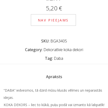
5,20
€
NAV PIEEJAMS
SKU:
BGA3405
Category:
Dekoratīvie koka dekori
Tag:
Daba
Apraksts
“DABA” iedvesmos, tā dzird mūsu klusās vēlmes un neparastās
idejas.
KOKA DEKORS – liec to kūkā, puķu podā vai izmanto kā labpatīk!