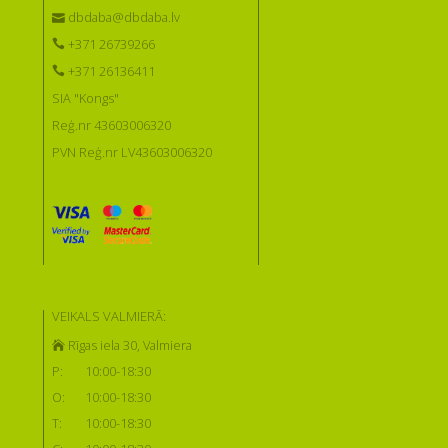
dbdaba@dbdaba.lv
+371 26739266
+371 26136411
SIA "Kongs"
Reģ.nr 43603006320
PVN Reģ.nr LV43603006320
VEIKALS VALMIERĀ:
Rīgas iela 30, Valmiera
P:
10:00-18:30
O:
10:00-18:30
T:
10:00-18:30