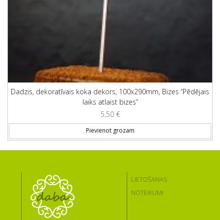
Dadzis, dekoratīvais koka dekors, 100x290mm, Bizes “Pēdējais
laiks atlaist bizes”
5,50
€
Pievienot grozam
LIETOŠANAS
NOTEIKUMI