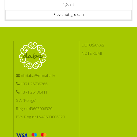
1,85
€
Pievienot grozam
LIETOŠANAS
NOTEIKUMI
dbdaba@dbdaba.lv
+371 26739266
+371 26136411
SIA "Kongs"
Reģ.nr 43603006320
PVN Reģ.nr LV43603006320