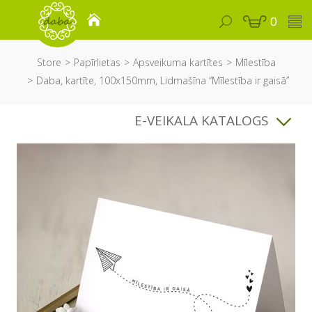
0
Store
Papīrlietas
Apsveikuma kartītes
Mīlestība
Daba, kartīte, 100x150mm, Lidmašīna “Mīlestība ir gaisā”
E-VEIKALA KATALOGS