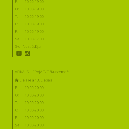
P:
10:00-19:00
O:
10:00-19:00
T:
10:00-19:00
C:
10:00-19:00
P:
10:00-19:00
Se:
10:00-17:00
Sv:
Nestrādājam
VEIKALS LIEPĀJĀ T/C "Kurzeme":
Lielā iela 13, Liepāja
P:
10:00-20:00
O:
10:00-20:00
T:
10:00-20:00
C:
10:00-20:00
P:
10:00-20:00
Se:
10:00-20:00