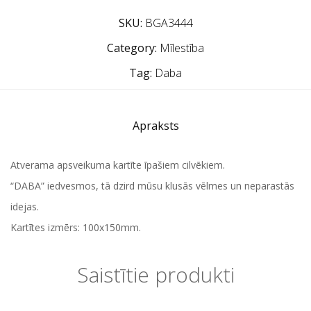
SKU:
BGA3444
Category:
Mīlestība
Tag:
Daba
Apraksts
Atverama apsveikuma kartīte īpašiem cilvēkiem.
“DABA” iedvesmos, tā dzird mūsu klusās vēlmes un neparastās
idejas.
Kartītes izmērs: 100x150mm.
Saistītie produkti