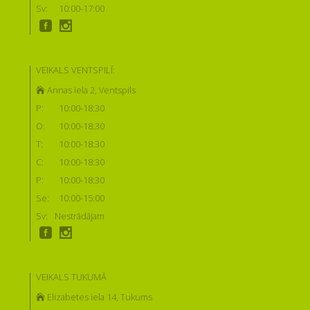
Sv:
10:00-17:00
VEIKALS VENTSPILĪ:
Annas iela 2, Ventspils
P:
10:00-18:30
O:
10:00-18:30
T:
10:00-18:30
C:
10:00-18:30
P:
10:00-18:30
Se:
10:00-15:00
Sv:
Nestrādājam
VEIKALS TUKUMĀ
Elizabetes iela 14, Tukums