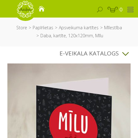
0
Store
Papīrlietas
Apsveikuma kartītes
Mīlestība
Daba, kartīte, 120x120mm, Mīlu
E-VEIKALA KATALOGS