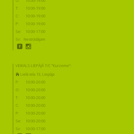
O:
10:00-19:00
T:
10:00-19:00
C:
10:00-19:00
P:
10:00-19:00
Se:
10:00-17:00
Sv:
Nestrādājam
VEIKALS LIEPĀJĀ T/C "Kurzeme":
Lielā iela 13, Liepāja
P:
10:00-20:00
O:
10:00-20:00
T:
10:00-20:00
C:
10:00-20:00
P:
10:00-20:00
Se:
10:00-20:00
Sv:
10:00-17:00