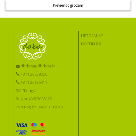
Pievienot grozam
LIETOŠANAS
NOTEIKUMI
dbdaba@dbdaba.lv
+371 26739266
+371 26136411
SIA "Kongs"
Reģ.nr 43603006320
PVN Reģ.nr LV43603006320