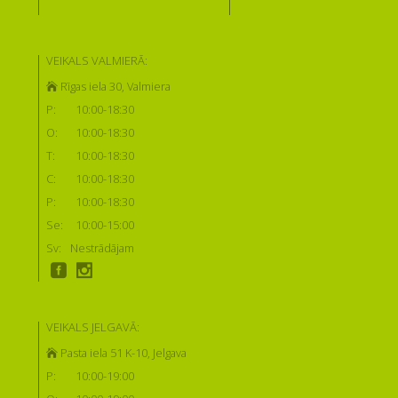
VEIKALS VALMIERĀ:
Rīgas iela 30, Valmiera
P:
10:00-18:30
O:
10:00-18:30
T:
10:00-18:30
C:
10:00-18:30
P:
10:00-18:30
Se:
10:00-15:00
Sv:
Nestrādājam
VEIKALS JELGAVĀ:
Pasta iela 51 K-10, Jelgava
P:
10:00-19:00