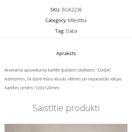
SKU:
BGA2236
Category:
Mīlestība
Tag:
Daba
Apraksts
Atverama apsveikuma kartīte īpašiem cilvēkiem. “DABA”
iedvesmos, tā dzird mūsu klusās vēlmes un neparastās idejas.
Kartītes izmērs: 120x120mm.
Saistītie produkti