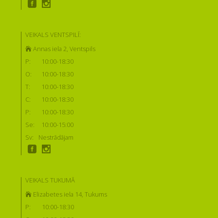
VEIKALS VENTSPILĪ:
Annas iela 2, Ventspils
P:
10:00-18:30
O:
10:00-18:30
T:
10:00-18:30
C:
10:00-18:30
P:
10:00-18:30
Se:
10:00-15:00
Sv:
Nestrādājam
VEIKALS TUKUMĀ
Elizabetes iela 14, Tukums
P:
10:00-18:30