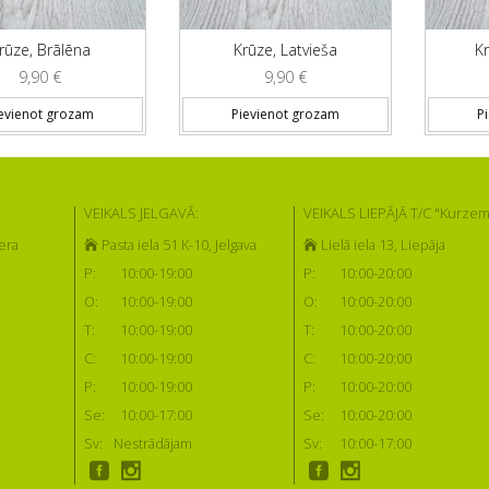
rūze, Brālēna
Krūze, Latvieša
K
9,90
€
9,90
€
evienot grozam
Pievienot grozam
P
VEIKALS JELGAVĀ:
VEIKALS LIEPĀJĀ T/C "Kurzem
era
Pasta iela 51 K-10, Jelgava
Lielā iela 13, Liepāja
P:
10:00-19:00
P:
10:00-20:00
O:
10:00-19:00
O:
10:00-20:00
T:
10:00-19:00
T:
10:00-20:00
C:
10:00-19:00
C:
10:00-20:00
P:
10:00-19:00
P:
10:00-20:00
Se:
10:00-17:00
Se:
10:00-20:00
Sv:
Nestrādājam
Sv:
10:00-17:00