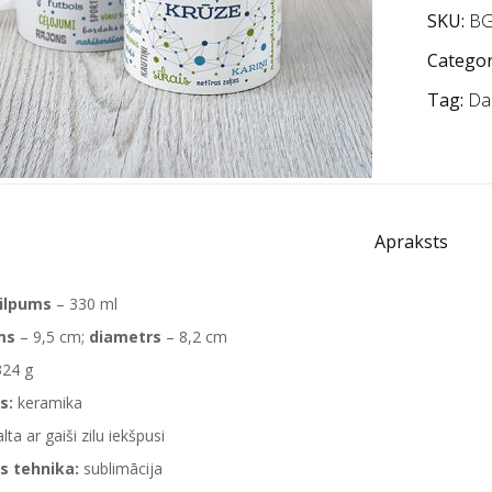
SKU:
BG
Categor
Tag:
Da
Apraksts
tilpums
– 330 ml
ms
– 9,5 cm;
diametrs
– 8,2 cm
324 g
s:
keramika
lta ar gaiši zilu iekšpusi
s tehnika:
sublimācija