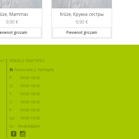
rūze, Mammas
Krūze, Кружка сестры
9,90
€
9,90
€
ievienot grozam
Pievienot grozam
e":
VEIKALS VENTSPILĪ:
Annas iela 2, Ventspils
P:
10:00-18:30
O:
10:00-18:30
T:
10:00-18:30
C:
10:00-18:30
P:
10:00-18:30
Se:
10:00-15:00
Sv:
Nestrādājam