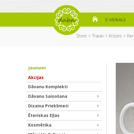
E-VEIKALS
Store
Trauki
Krūzes
Ker
Jaunumi
Akcijas
Dāvanu Komplekti
Dāvanu Saiņošana
Dizaina Priekšmeti
Ēteriskas Eļļas
Kosmētika