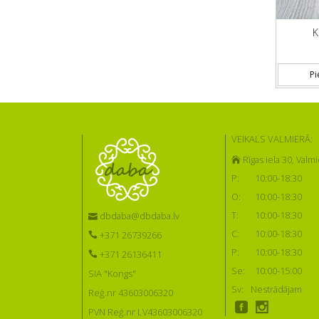
K
Pi
VEIKALS VALMIERĀ:
Rīgas iela 30, Valmi
P:
10:00-18:30
O:
10:00-18:30
T:
10:00-18:30
dbdaba@dbdaba.lv
C:
10:00-18:30
+371 26739266
P:
10:00-18:30
+371 26136411
Se:
10:00-15:00
SIA "Kongs"
Sv:
Nestrādājam
Reģ.nr 43603006320
PVN Reģ.nr LV43603006320