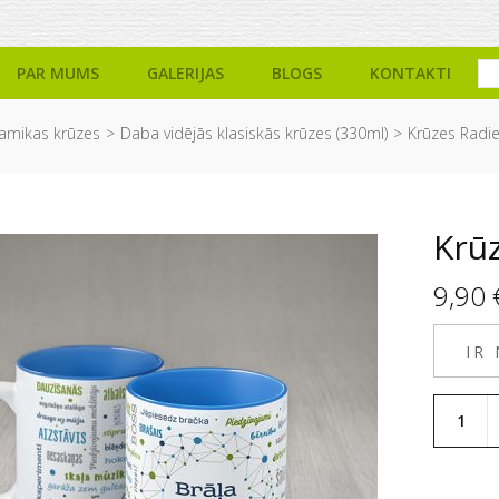
PAR MUMS
GALERIJAS
BLOGS
KONTAKTI
amikas krūzes
Daba vidējās klasiskās krūzes (330ml)
Krūzes Radi
Krūz
9,90
IR