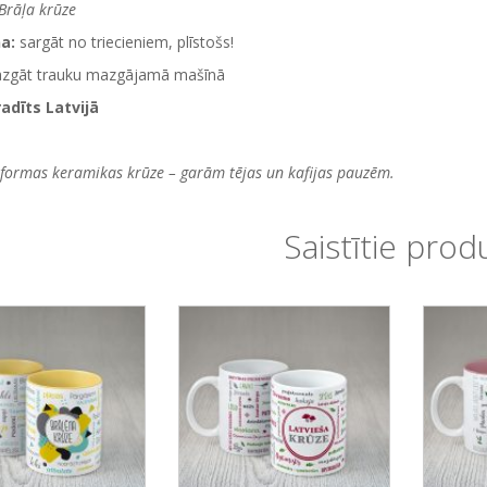
Brāļa krūze
na:
sargāt no triecieniem, plīstošs!
azgāt trauku mazgājamā mašīnā
radīts Latvijā
 formas keramikas krūze – garām tējas un kafijas pauzēm.
Saistītie prod