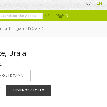
LV
EN
0
em un Draugiem
Krūze, Brāļa
e, Brāļa
€
 NOLIKTAVĀ
PIEVIENOT GROZAM