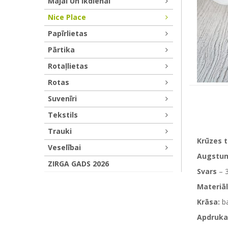
Mājai Un Ikdienai
Nice Place
Papīrlietas
Pārtika
Rotaļlietas
Rotas
Suvenīri
Tekstils
Trauki
Krūzes 
Veselībai
Augstu
ZIRGA GADS 2026
Svars
– 
Materiāl
Krāsa:
ba
Apdruka