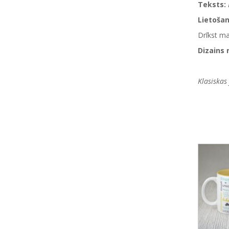
Teksts:
Lietoša
Drīkst m
Dizains 
Klasiskas