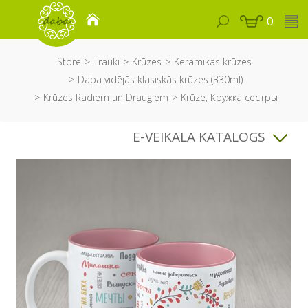
0
Store
Trauki
Krūzes
Keramikas krūzes
Daba vidējās klasiskās krūzes (330ml)
Krūzes Radiem un Draugiem
Krūze, Кружка сестры
E-VEIKALA KATALOGS