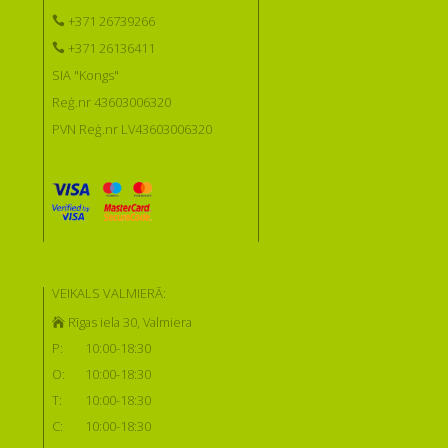
+371 26739266
+371 26136411
SIA "Kongs"
Reģ.nr 43603006320
PVN Reģ.nr LV43603006320
VEIKALS VALMIERĀ:
Rīgas iela 30, Valmiera
P:
10:00-18:30
O:
10:00-18:30
T:
10:00-18:30
C:
10:00-18:30