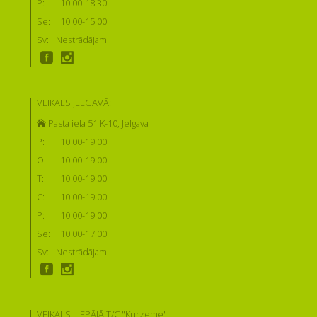
P:
10:00-18:30
Se:
10:00-15:00
Sv:
Nestrādājam
VEIKALS JELGAVĀ:
Pasta iela 51 K-10, Jelgava
P:
10:00-19:00
O:
10:00-19:00
T:
10:00-19:00
C:
10:00-19:00
P:
10:00-19:00
Se:
10:00-17:00
Sv:
Nestrādājam
VEIKALS LIEPĀJĀ T/C "Kurzeme":