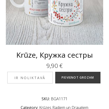
Krūze, Кружка сестры
9,90
€
IR NOLIKTAVĀ
PIEVIENOT GROZAM
SKU:
BGA1171
Category:
Krūzes Radiem un Draugiem