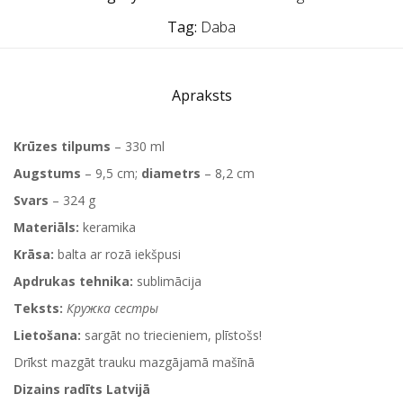
Tag:
Daba
Apraksts
Krūzes tilpums
– 330 ml
Augstums
– 9,5 cm;
diametrs
– 8,2 cm
Svars
– 324 g
Materiāls:
keramika
Krāsa:
balta ar rozā iekšpusi
Apdrukas tehnika:
sublimācija
Teksts:
Кружка сестры
Lietošana:
sargāt no triecieniem, plīstošs!
Drīkst mazgāt trauku mazgājamā mašīnā
Dizains radīts Latvijā