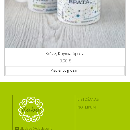
Krūze, Кружка брата
9,90
€
Pievienot grozam
LIETOŠANAS
NOTEIKUMI
dbdaba@dbdaba.lv