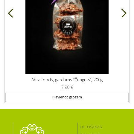
Abra foods, gardums “Čungurs”, 200g
7,90
€
Pievienot grozam
LIETOŠANAS