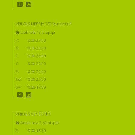
VEIKALS LIEPĀJĀ T/C "Kurzeme":
Lielā iela 13, Liepāja
P:
10:00-20:00
O:
10:00-20:00
T:
10:00-20:00
C:
10:00-20:00
P:
10:00-20:00
Se:
10:00-20:00
Sv:
10:00-17:00
VEIKALS VENTSPILĪ:
Annas iela 2, Ventspils
P:
10:00-18:30