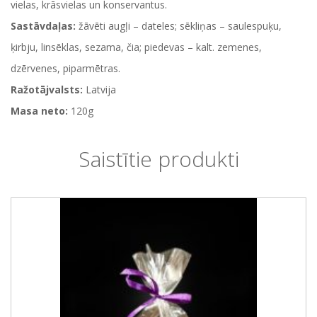
vielas, krāsvielas un konservantus.
Sastāvdaļas:
žāvēti augļi – dateles; sēkliņas – saulespuķu,
ķirbju, linsēklas, sezama, čia; piedevas – kalt. zemenes,
dzērvenes, piparmētras.
Ražotājvalsts:
Latvija
Masa neto:
120g
Saistītie produkti