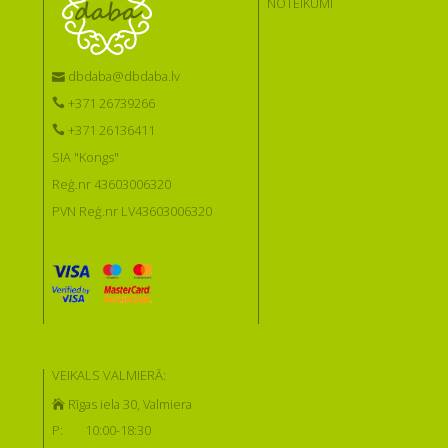
NOTEIKUMI
dbdaba@dbdaba.lv
+371 26739266
+371 26136411
SIA "Kongs"
Reģ.nr 43603006320
PVN Reģ.nr LV43603006320
VEIKALS VALMIERĀ:
Rīgas iela 30, Valmiera
P:
10:00-18:30