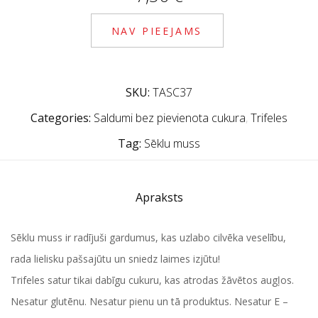
NAV PIEEJAMS
SKU:
TASC37
Categories:
Saldumi bez pievienota cukura
,
Trifeles
Tag:
Sēklu muss
Apraksts
Sēklu muss ir radījuši gardumus, kas uzlabo cilvēka veselību,
rada lielisku pašsajūtu un sniedz laimes izjūtu!
Trifeles satur tikai dabīgu cukuru, kas atrodas žāvētos augļos.
Nesatur glutēnu. Nesatur pienu un tā produktus. Nesatur E –