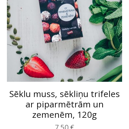
Sēklu muss, sēkliņu trifeles
ar piparmētrām un
zemenēm, 120g
7,50
€