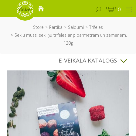
0
Store
Pārtika
Saldumi
Trifeles
Sēklu muss, sēkliņu trifeles ar piparmētrām un zemenēm,
120g
E-VEIKALA KATALOGS