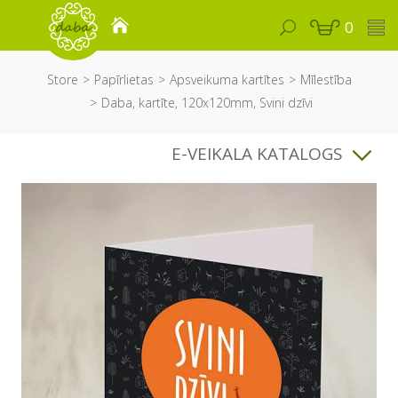
0
Store
Papīrlietas
Apsveikuma kartītes
Mīlestība
Daba, kartīte, 120x120mm, Svini dzīvi
E-VEIKALA KATALOGS